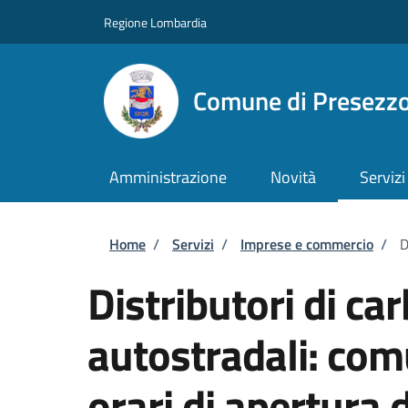
Salta al contenuto principale
Skip to footer content
Regione Lombardia
Comune di Presezz
Amministrazione
Novità
Servizi
Briciole di pane
Home
/
Servizi
/
Imprese e commercio
/
D
Distributori di ca
autostradali: com
orari di apertura 