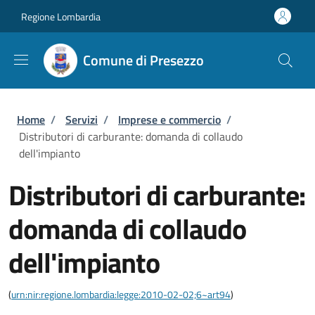
Salta al contenuto principale
Skip to footer content
Regione Lombardia
Comune di Presezzo
Briciole di pane
Home
/
Servizi
/
Imprese e commercio
/
Distributori di carburante: domanda di collaudo
dell'impianto
Distributori di carburante:
domanda di collaudo
dell'impianto
(
urn:nir:regione.lombardia:legge:2010-02-02;6~art94
)