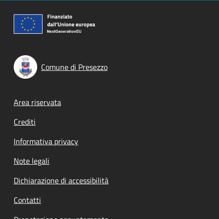
Comune di Presezzo
Footer menu
Area riservata
Crediti
Informativa privacy
Note legali
Dichiarazione di accessibilità
Contatti