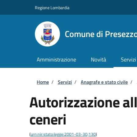
Salta al contenuto principale
Skip to footer content
Regione Lombardia
Comune di Presezz
Amministrazione
Novità
Servizi
Briciole di pane
Home
/
Servizi
/
Anagrafe e stato civile
/
Autorizzazione all
ceneri
(
urn:nir:stato:legge:2001-03-30;130
)