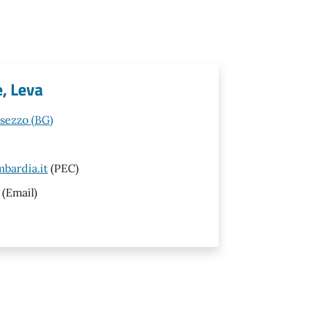
e, Leva
esezzo (BG)
bardia.it
(PEC)
(Email)