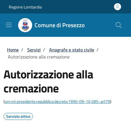
Salta al contenuto principale
Skip to footer content
Regione Lombardia
Comune di Presezzo
Briciole di pane
Home
/
Servizi
/
Anagrafe e stato civile
/
Autorizzazione alla cremazione
Autorizzazione alla
cremazione
(
urn:nir:presidente.repubblica:decreto:1990-09-10;285~art79
)
Servizio attivo