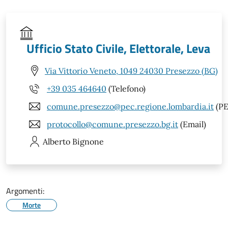
Ufficio Stato Civile, Elettorale, Leva
Via Vittorio Veneto, 1049 24030 Presezzo (BG)
+39 035 464640
(Telefono)
comune.presezzo@pec.regione.lombardia.it
(PE
protocollo@comune.presezzo.bg.it
(Email)
Alberto
Bignone
Argomenti:
Morte