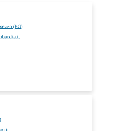
esezzo (BG)
bardia.it
)
m.it