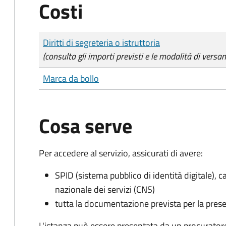
Costi
Tipo di pagamento
Importo
Diritti di segreteria o istruttoria
(consulta gli importi previsti e le modalità di versa
Marca da bollo
Cosa serve
Per accedere al servizio, assicurati di avere:
SPID (sistema pubblico di identità digitale), ca
nazionale dei servizi (CNS)
tutta la documentazione prevista per la prese
L'istanza può essere presentata da un procurator