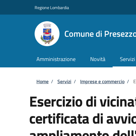
Salta al contenuto principale
Skip to footer content
Regione Lombardia
Comune di Presezz
Amministrazione
Novità
Servizi
Briciole di pane
Home
/
Servizi
/
Imprese e commercio
/
E
Esercizio di vicin
certificata di avv
ampliamento dell'