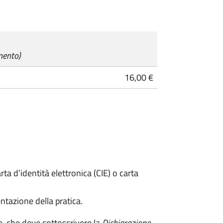
mento)
16,00 €
rta d’identità elettronica (CIE) o carta
ntazione della pratica.
e, che deve sottoscrivere la
Dichiarazione