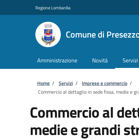
Salta al contenuto principale
Skip to footer content
Regione Lombardia
Comune di Presezz
Amministrazione
Novità
Servizi
Briciole di pane
Home
/
Servizi
/
Imprese e commercio
/
Commercio al dettaglio in sede fissa, medie e gr
Commercio al dett
medie e grandi str