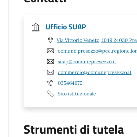
Ufficio SUAP
Via Vittorio Veneto, 1049 24030 Pr
comune.presezzo@pec.regione.lom
suap@comunepresezzo.it
commercio@comunepresezzo.it
035464670
Sito istituzionale
Strumenti di tutela