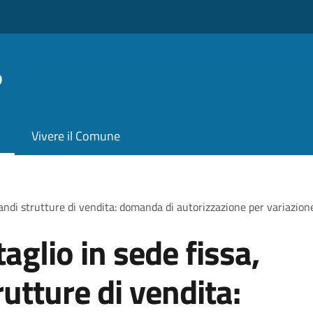
o
Vivere il Comune
andi strutture di vendita: domanda di autorizzazione per variazion
aglio in sede fissa,
utture di vendita: