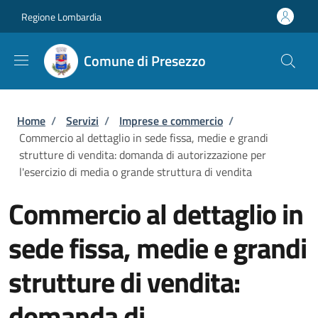
Salta al contenuto principale
Skip to footer content
Regione Lombardia
Comune di Presezzo
Briciole di pane
Home
/
Servizi
/
Imprese e commercio
/
Commercio al dettaglio in sede fissa, medie e grandi
strutture di vendita: domanda di autorizzazione per
l'esercizio di media o grande struttura di vendita
Commercio al dettaglio in
sede fissa, medie e grandi
strutture di vendita:
domanda di