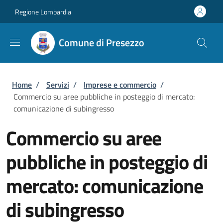
Salta al contenuto principale
Skip to footer content
Regione Lombardia
Comune di Presezzo
Briciole di pane
Home
/
Servizi
/
Imprese e commercio
/
Commercio su aree pubbliche in posteggio di mercato:
comunicazione di subingresso
Commercio su aree
pubbliche in posteggio di
mercato: comunicazione
di subingresso