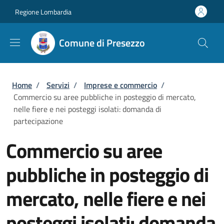
Salta al contenuto principale
Skip to footer content
Regione Lombardia
Comune di Presezzo
Briciole di pane
Home
/
Servizi
/
Imprese e commercio
/
Commercio su aree pubbliche in posteggio di mercato,
nelle fiere e nei posteggi isolati: domanda di
partecipazione
Commercio su aree
pubbliche in posteggio di
mercato, nelle fiere e nei
posteggi isolati: domanda