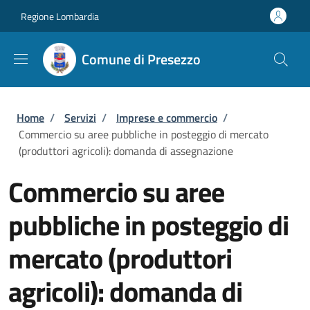
Salta al contenuto principale
Skip to footer content
Regione Lombardia
Comune di Presezzo
Briciole di pane
Home
/
Servizi
/
Imprese e commercio
/
Commercio su aree pubbliche in posteggio di mercato
(produttori agricoli): domanda di assegnazione
Commercio su aree
pubbliche in posteggio di
mercato (produttori
agricoli): domanda di