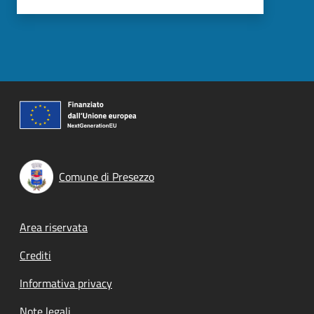
Comune di Presezzo
Footer menu
Area riservata
Crediti
Informativa privacy
Note legali