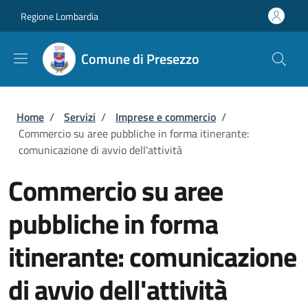
Salta al contenuto principale
Skip to footer content
Regione Lombardia
Comune di Presezzo
Briciole di pane
Home
/
Servizi
/
Imprese e commercio
/
Commercio su aree pubbliche in forma itinerante:
comunicazione di avvio dell'attività
Commercio su aree
pubbliche in forma
itinerante: comunicazione
di avvio dell'attività