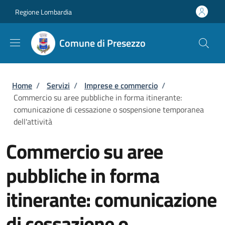
Salta al contenuto principale
Skip to footer content
Regione Lombardia
Comune di Presezzo
Briciole di pane
Home
/
Servizi
/
Imprese e commercio
/
Commercio su aree pubbliche in forma itinerante:
comunicazione di cessazione o sospensione temporanea
dell'attività
Commercio su aree
pubbliche in forma
itinerante: comunicazione
di cessazione o