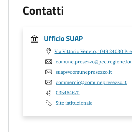
Contatti
Ufficio SUAP
Via Vittorio Veneto, 1049 24030 Pr
comune.presezzo@pec.regione.lom
suap@comunepresezzo.it
commercio@comunepresezzo.it
035464670
Sito istituzionale