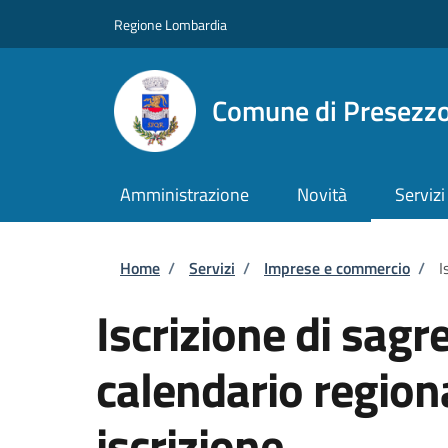
Salta al contenuto principale
Skip to footer content
Regione Lombardia
Comune di Presezz
Amministrazione
Novità
Servizi
Briciole di pane
Home
/
Servizi
/
Imprese e commercio
/
I
Iscrizione di sagre
calendario region
iscrizione