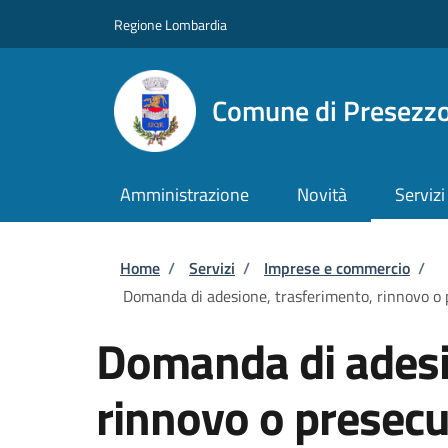
Salta al contenuto principale
Skip to footer content
Regione Lombardia
Comune di Presezz
Amministrazione
Novità
Servizi
Briciole di pane
Home
/
Servizi
/
Imprese e commercio
/
Domanda di adesione, trasferimento, rinnovo o pr
Domanda di adesi
rinnovo o presecu