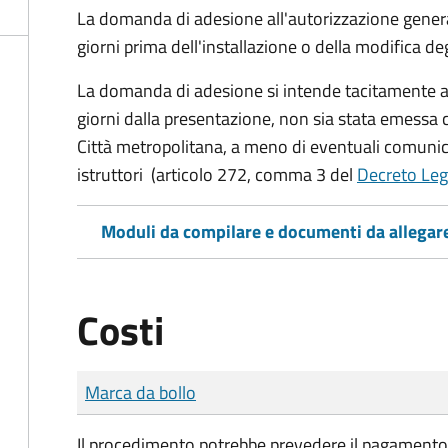
La domanda di adesione all'autorizzazione gener
giorni prima
dell'installazione o della modifica deg
La domanda di adesione si intende tacitamente ac
giorni dalla presentazione, non sia stata emessa 
Città metropolitana, a meno di eventuali comunic
istruttori (articolo 272, comma 3 del
Decreto Leg
Moduli da compilare e documenti da allegar
Costi
Tipo di pagamento
Importo
Marca da bollo
Il procedimento potrebbe prevedere il pagamento de