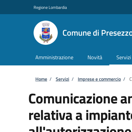
Salta al contenuto principale
Skip to footer content
Regione Lombardia
Comune di Presezz
Amministrazione
Novità
Servizi
Briciole di pane
Home
/
Servizi
/
Imprese e commercio
/
C
Comunicazione am
relativa a impiant
all'autorizzazione