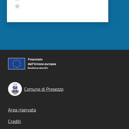
Valuta 1 stelle su 5
Comune di Presezzo
Footer menu
Area riservata
Crediti