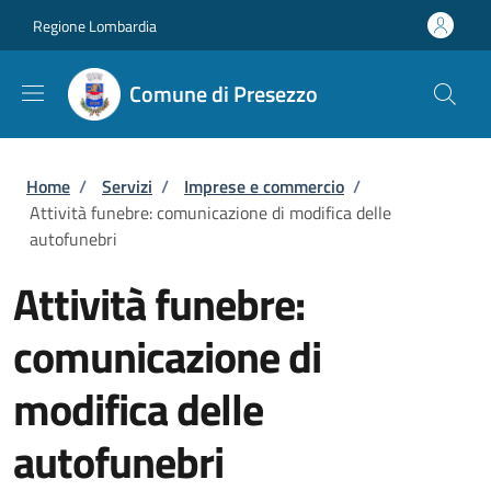
Salta al contenuto principale
Skip to footer content
Regione Lombardia
Comune di Presezzo
Briciole di pane
Home
/
Servizi
/
Imprese e commercio
/
Attività funebre: comunicazione di modifica delle
autofunebri
Attività funebre:
comunicazione di
modifica delle
autofunebri