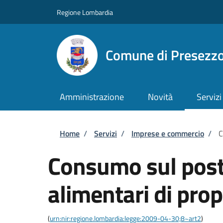
Salta al contenuto principale
Skip to footer content
Regione Lombardia
Comune di Presezz
Amministrazione
Novità
Servizi
Briciole di pane
Home
/
Servizi
/
Imprese e commercio
/
C
Consumo sul posto
alimentari di pro
(
urn:nir:regione.lombardia:legge:2009-04-30;8~art2
)