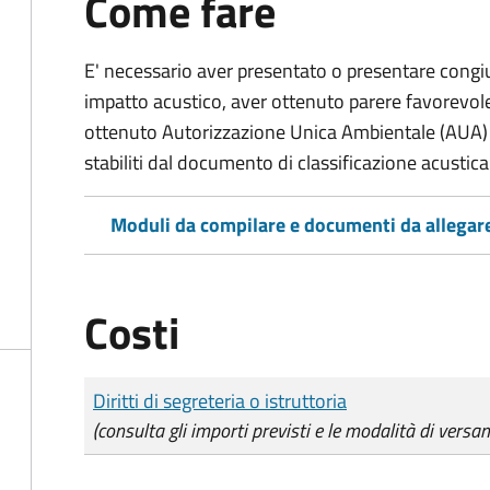
Come fare
E' necessario aver presentato o presentare cong
impatto acustico, aver ottenuto parere favorevole
ottenuto Autorizzazione Unica Ambientale (AUA) opp
stabiliti dal documento di classificazione acusti
Moduli da compilare e documenti da allegar
Costi
Tipo di pagamento
Importo
Diritti di segreteria o istruttoria
(consulta gli importi previsti e le modalità di versa