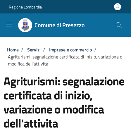
Salta al contenuto principale
Skip to footer content
Regione Lombardia
Comune di Presezzo
Briciole di pane
Home
/
Servizi
/
Imprese e commercio
/
Agriturismi: segnalazione certificata di inizio, variazione o
modifica dell'attivita
Agriturismi: segnalazione
certificata di inizio,
variazione o modifica
dell'attivita