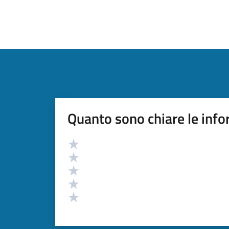
Quanto sono chiare le info
Valutazione
Valuta 5 stelle su 5
Valuta 4 stelle su 5
Valuta 3 stelle su 5
Valuta 2 stelle su 5
Valuta 1 stelle su 5