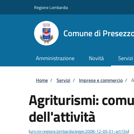
Salta al contenuto principale
Skip to footer content
Regione Lombardia
Comune di Presezz
Amministrazione
Novità
Servizi
Briciole di pane
Home
/
Servizi
/
Imprese e commercio
/
A
Agriturismi: comu
dell'attività
(
urn:nir:regione.lombardia:legge:2008-12-05;31~art154
)