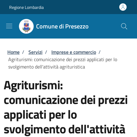
Salta al contenuto principale
Skip to footer content
Regione Lombardia
Comune di Presezzo
Briciole di pane
Home
/
Servizi
/
Imprese e commercio
/
Agriturismi: comunicazione dei prezzi applicati per lo
svolgimento dell'attività agrituristica
Agriturismi:
comunicazione dei prezzi
applicati per lo
svolgimento dell'attività