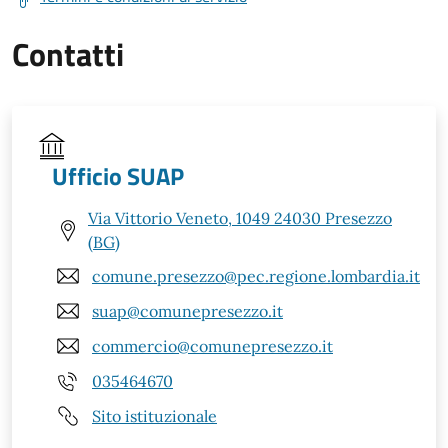
Contatti
Ufficio SUAP
Via Vittorio Veneto, 1049 24030 Presezzo
(BG)
comune.presezzo@pec.regione.lombardia.it
suap@comunepresezzo.it
commercio@comunepresezzo.it
035464670
Sito istituzionale