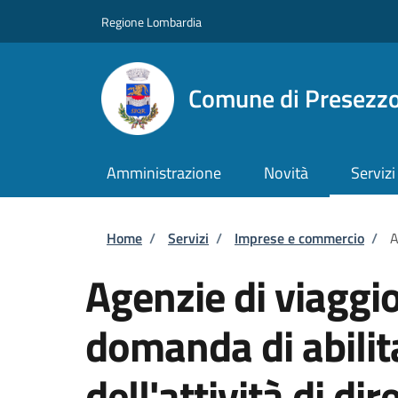
Salta al contenuto principale
Skip to footer content
Regione Lombardia
Comune di Presezz
Amministrazione
Novità
Servizi
Briciole di pane
Home
/
Servizi
/
Imprese e commercio
/
A
Agenzie di viaggio
domanda di abilita
dell'attività di di