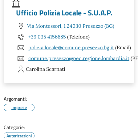
Ufficio Polizia Locale - S.U.A.P.
Via Montessori, 1 24030 Presezzo (BG)
+39 035 4156685
(Telefono)
polizia.locale@comune.presezzo.bg.it
(Email)
comune.presezzo@pec.regione.lombardia.it
(PE
Carolina
Scarnati
Argomenti:
Imprese
Categorie:
Autorizzazioni