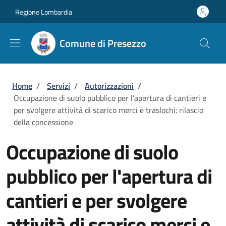
Salta al contenuto principale
Skip to footer content
Regione Lombardia
Comune di Presezzo
Briciole di pane
Home
/
Servizi
/
Autorizzazioni
/
Occupazione di suolo pubblico per l'apertura di cantieri e
per svolgere attività di scarico merci e traslochi: rilascio
della concessione
Occupazione di suolo
pubblico per l'apertura di
cantieri e per svolgere
attività di scarico merci e