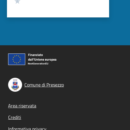
Valuta 1 stelle su 5
Comune di Presezzo
Footer menu
Area riservata
Crediti
Informativa privacy