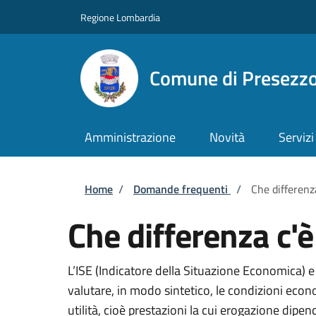
Salta al contenuto principale
Skip to footer content
Regione Lombardia
Comune di Presezz
Amministrazione
Novità
Servizi
Briciole di pane
Home
/
Domande frequenti
/
Che differenza
Che differenza c'è 
L’ISE (Indicatore della Situazione Economica) 
valutare, in modo sintetico, le condizioni econ
utilità, cioè prestazioni la cui erogazione dipe