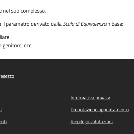
re nel suo complesso.
e il parametro derivato dalla
Scala di Equivalenza
in base:
iare
o genitore, ecc.
resezzo
Informativa privacy
i
Prenotazione appuntamento
nti
Riepilogo valutazioni