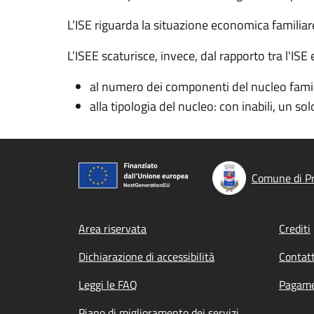
L’ISE riguarda la situazione economica familia
L’ISEE scaturisce, invece, dal
rapporto tra l'
ISE 
al numero dei componenti del nucleo famil
alla tipologia del nucleo: con inabili, un sol
Comune di P
Footer menu
Area riservata
Crediti
Dichiarazione di accessibilità
Contatt
Leggi le FAQ
Pagame
Piano di miglioramento dei servizi