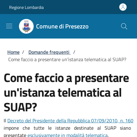
Salta al contenuto principale
Skip to footer content
Regione Lombardia
Comune di Presezzo
Briciole di pane
Home
/
Domande frequenti
/
Come faccio a presentare un'istanza telematica al SUAP?
Come faccio a presentare
un'istanza telematica al
SUAP?
Il
Decreto del Presidente della Repubblica 07/09/2010, n. 160
impone che tutte le istanze destinate al SUAP siano
presentate
esclusivamente in modalità telematica
.