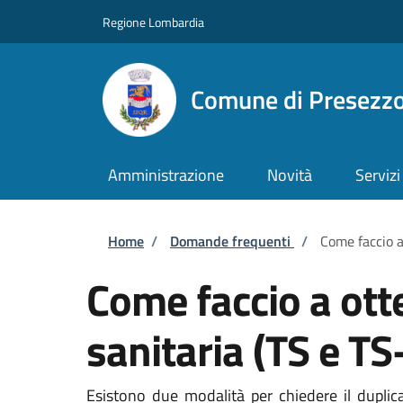
Salta al contenuto principale
Skip to footer content
Regione Lombardia
Comune di Presezz
Amministrazione
Novità
Servizi
Briciole di pane
Home
/
Domande frequenti
/
Come faccio a
Come faccio a otte
sanitaria (TS e T
Esistono due modalità per chiedere il duplicat