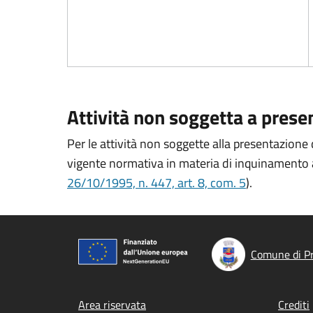
Attività non soggetta a prese
Per le attività non soggette alla presentazione 
vigente normativa in materia di inquinamento ac
26/10/1995, n. 447, art. 8, com. 5
).
Comune di P
Footer menu
Area riservata
Crediti