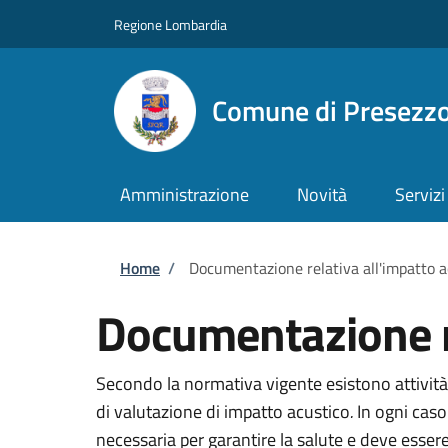
Salta al contenuto principale
Skip to footer content
Regione Lombardia
Comune di Presezz
Amministrazione
Novità
Servizi
Briciole di pane
Home
/
Documentazione relativa all'impatto a
Documentazione re
Secondo la normativa vigente esistono attività 
di valutazione di impatto acustico
.
In ogni caso
necessaria per garantire la salute e deve essere 