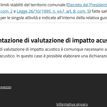
limiti stabiliti del territorio comunale (
Decreto del President
com. 2
e
Legge 26/10/1995, n. 447, art. 8, com. 5
) fatte sa
per le singole attività e indicate all'interno della relativa g
ntazione di valutazione di impatto acu
di valutazione di impatto acustico è comunque necessario autoce
ustico. In questo caso è possibile elaborare una dichiarazion
resezzo
Informativa privacy