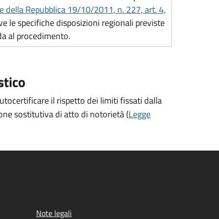
e della Repubblica 19/10/2011, n. 227, art. 4,
lve le specifiche disposizioni regionali previste
uida al procedimento.
stico
rtificare il rispetto dei limiti fissati dalla
e sostitutiva di atto di notorietà (
Legge
Note legali