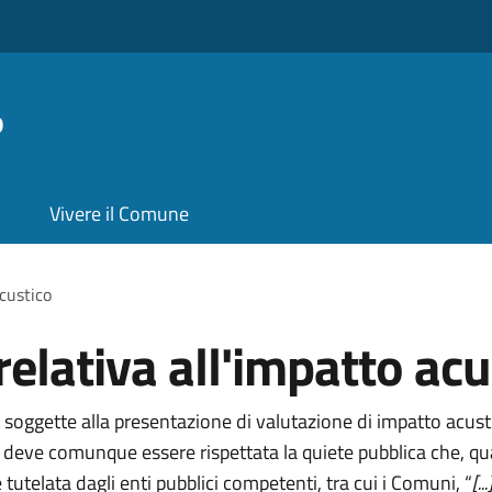
o
Vivere il Comune
custico
lativa all'impatto acu
soggette alla presentazione di valutazione di impatto acusti
 deve comunque essere rispettata la quiete pubblica che, q
tutelata dagli enti pubblici competenti, tra cui i Comuni, “
[.