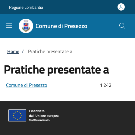
Salta al contenuto principale
Skip to footer content
Regione Lombardia
Comune di Presezzo
Briciole di pane
Home
/
Pratiche presentate a
Pratiche presentate a
Comune di Presezzo
1.242