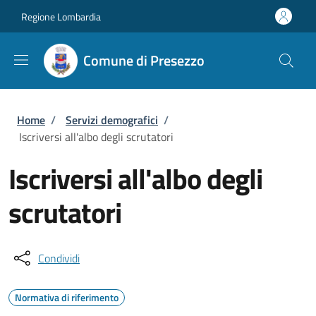
Salta al contenuto principale
Skip to footer content
Regione Lombardia
Comune di Presezzo
Briciole di pane
Home
/
Servizi demografici
/
Iscriversi all'albo degli scrutatori
Iscriversi all'albo degli
scrutatori
Condividi
Normativa di riferimento