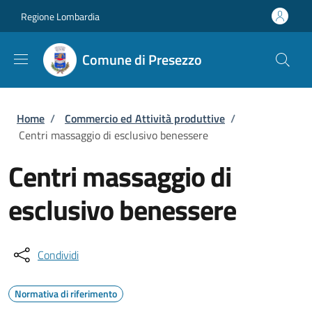
Salta al contenuto principale
Skip to footer content
Regione Lombardia
Comune di Presezzo
Briciole di pane
Home
/
Commercio ed Attività produttive
/
Centri massaggio di esclusivo benessere
Centri massaggio di
esclusivo benessere
Condividi
Normativa di riferimento