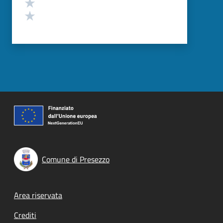
Valuta 2 stelle su 5
Valuta 1 stelle su 5
Comune di Presezzo
Footer menu
Area riservata
Crediti