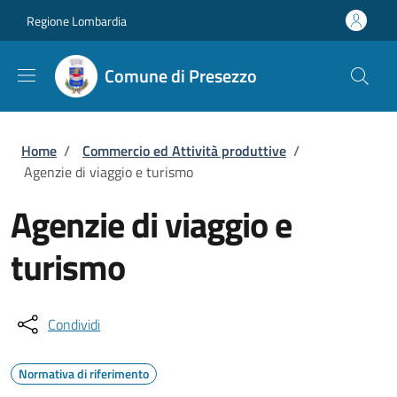
Salta al contenuto principale
Skip to footer content
Regione Lombardia
Comune di Presezzo
Briciole di pane
Home
/
Commercio ed Attività produttive
/
Agenzie di viaggio e turismo
Agenzie di viaggio e
turismo
Condividi
Normativa di riferimento