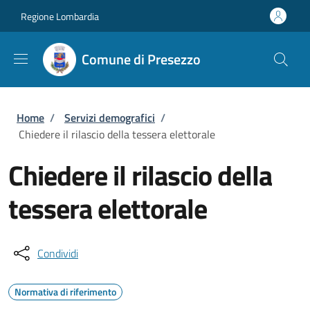
Salta al contenuto principale
Skip to footer content
Regione Lombardia
Comune di Presezzo
Briciole di pane
Home
/
Servizi demografici
/
Chiedere il rilascio della tessera elettorale
Chiedere il rilascio della
tessera elettorale
Condividi
Normativa di riferimento