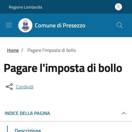
Salta al contenuto principale
Skip to footer content
Regione Lombardia
Comune di Presezzo
Briciole di pane
Home
/
Pagare l'imposta di bollo
Pagare l'imposta di bollo
Condividi
INDICE DELLA PAGINA
Descrizione