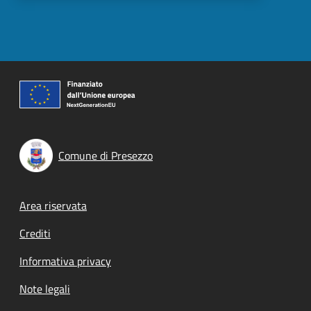
Comune di Presezzo
Footer menu
Area riservata
Crediti
Informativa privacy
Note legali