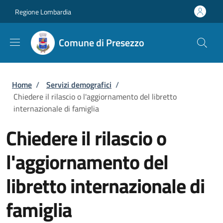
Salta al contenuto principale
Skip to footer content
Regione Lombardia
Comune di Presezzo
Briciole di pane
Home
/
Servizi demografici
/
Chiedere il rilascio o l'aggiornamento del libretto
internazionale di famiglia
Chiedere il rilascio o
l'aggiornamento del
libretto internazionale di
famiglia