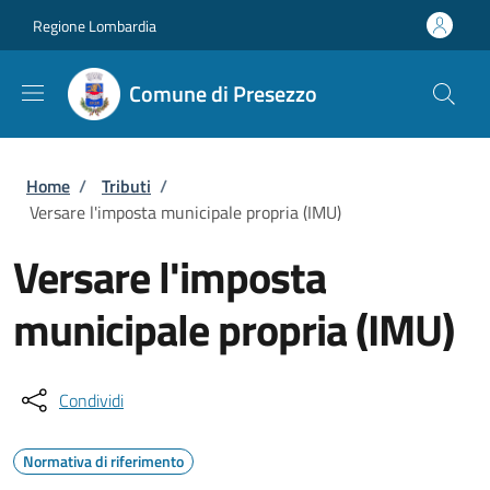
Salta al contenuto principale
Skip to footer content
Regione Lombardia
Comune di Presezzo
Briciole di pane
Home
/
Tributi
/
Versare l'imposta municipale propria (IMU)
Versare l'imposta
municipale propria (IMU)
Condividi
Normativa di riferimento