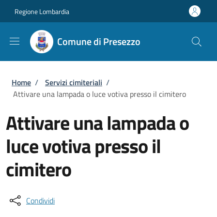
Salta al contenuto principale
Skip to footer content
Regione Lombardia
Comune di Presezzo
Briciole di pane
Home
/
Servizi cimiteriali
/
Attivare una lampada o luce votiva presso il cimitero
Attivare una lampada o
luce votiva presso il
cimitero
Condividi