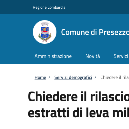
Salta al contenuto principale
Skip to footer content
Regione Lombardia
Comune di Presezz
Amministrazione
Novità
Servizi
Briciole di pane
Home
/
Servizi demografici
/
Chiedere il rila
Chiedere il rilascio
estratti di leva mi