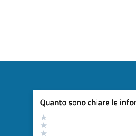
Quanto sono chiare le info
Valutazione
Valuta 5 stelle su 5
Valuta 4 stelle su 5
Valuta 3 stelle su 5