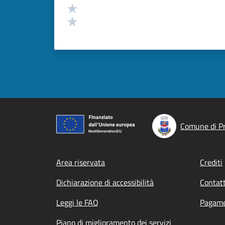
Valuta 2 stelle su 5
Valuta 1 stelle su 5
Comune di P
Footer menu
Area riservata
Crediti
Dichiarazione di accessibilità
Contatt
Leggi le FAQ
Pagame
Piano di miglioramento dei servizi