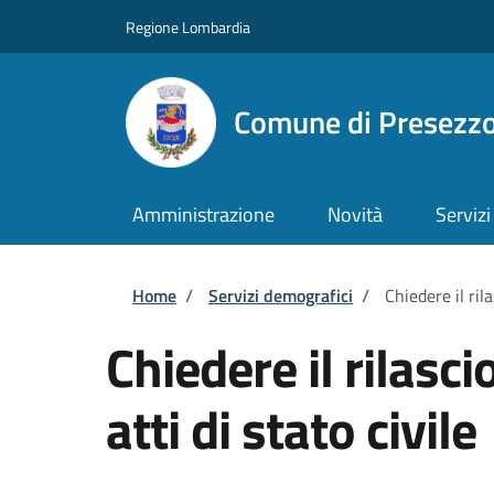
Salta al contenuto principale
Skip to footer content
Regione Lombardia
Comune di Presezz
Amministrazione
Novità
Servizi
Briciole di pane
Home
/
Servizi demografici
/
Chiedere il rila
Chiedere il rilasci
atti di stato civile