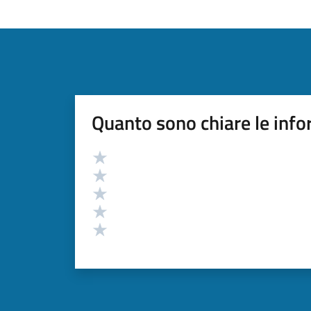
Quanto sono chiare le info
Valutazione
Valuta 5 stelle su 5
Valuta 4 stelle su 5
Valuta 3 stelle su 5
Valuta 2 stelle su 5
Valuta 1 stelle su 5