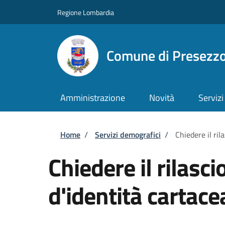
Salta al contenuto principale
Skip to footer content
Regione Lombardia
Comune di Presezz
Amministrazione
Novità
Servizi
Briciole di pane
Home
/
Servizi demografici
/
Chiedere il ril
Chiedere il rilasci
d'identità cartace