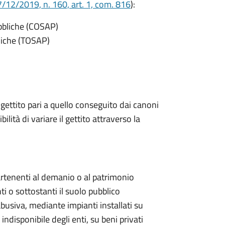
/12/2019, n. 160, art. 1, com. 816
):
ubbliche (COSAP)
bliche (TOSAP)
 gettito pari a quello conseguito dai canoni
bilità di variare il gettito attraverso la
artenenti al demanio o al patrimonio
ti o sottostanti il suolo pubblico
abusiva, mediante impianti installati su
ndisponibile degli enti, su beni privati