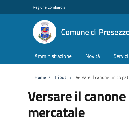
Salta al contenuto principale
Skip to footer content
Regione Lombardia
Comune di Presezz
Amministrazione
Novità
Servizi
Briciole di pane
Home
/
Tributi
/
Versare il canone unico pa
Versare il canone
mercatale