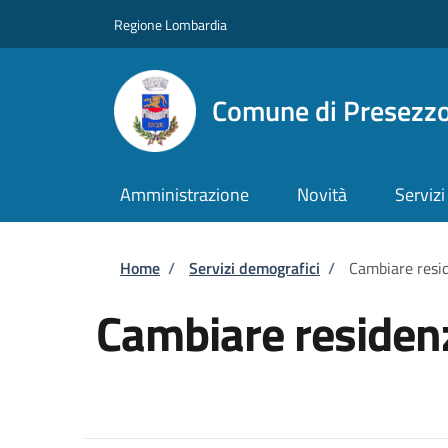
Salta al contenuto principale
Skip to footer content
Regione Lombardia
Comune di Presezz
Amministrazione
Novità
Servizi
Briciole di pane
Home
/
Servizi demografici
/
Cambiare resi
Cambiare residen