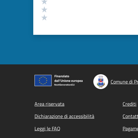
Valuta 3 stelle su 5
Valuta 2 stelle su 5
Valuta 1 stelle su 5
Comune di P
Footer menu
Area riservata
Crediti
Dichiarazione di accessibilità
Contatt
Leggi le FAQ
Pagame