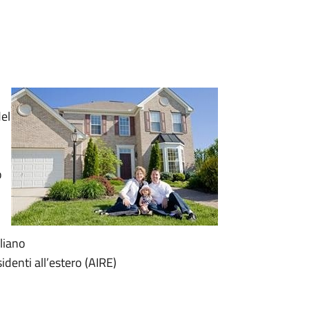
del
o
liano
sidenti all’estero (AIRE)