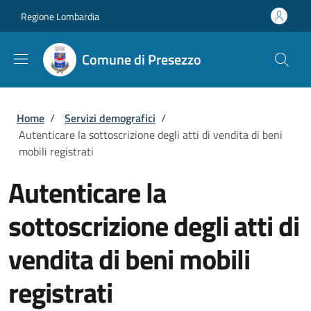
Salta al contenuto principale
Skip to footer content
Regione Lombardia
Comune di Presezzo
Briciole di pane
Home
/
Servizi demografici
/
Autenticare la sottoscrizione degli atti di vendita di beni
mobili registrati
Autenticare la
sottoscrizione degli atti di
vendita di beni mobili
registrati