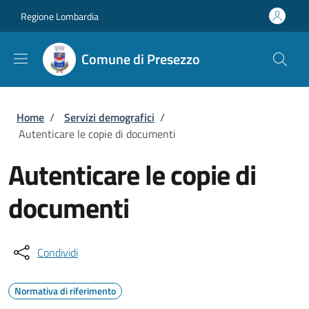
Salta al contenuto principale
Skip to footer content
Regione Lombardia
Comune di Presezzo
Briciole di pane
Home
/
Servizi demografici
/
Autenticare le copie di documenti
Autenticare le copie di
documenti
Condividi
Normativa di riferimento