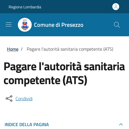
Salta al contenuto principale
Skip to footer content
Regione Lombardia
Comune di Presezzo
Briciole di pane
Home
/
Pagare l'autorità sanitaria competente (ATS)
Pagare l'autorità sanitaria
competente (ATS)
Condividi
INDICE DELLA PAGINA