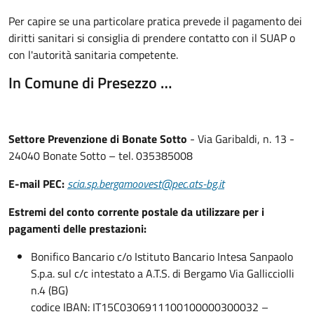
Per capire se una particolare pratica prevede il pagamento dei
diritti sanitari si consiglia di prendere contatto con il SUAP o
con l'autorità sanitaria competente.
In Comune di Presezzo …
Settore Prevenzione di Bonate Sotto
- Via Garibaldi, n. 13 -
24040 Bonate Sotto – tel. 035385008
E-mail PEC:
scia.sp.bergamoovest@pec.ats-bg.it
Estremi del conto corrente postale da utilizzare per i
pagamenti delle prestazioni:
Bonifico Bancario c/o Istituto Bancario Intesa Sanpaolo
S.p.a. sul c/c intestato a A.T.S.
di Bergamo Via Gallicciolli
n.4 (BG)
codice IBAN:
IT15C0306911100100000300032 –