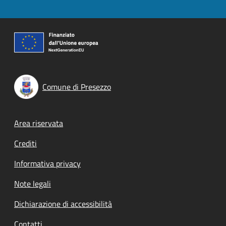
Comune di Presezzo
Footer menu
Area riservata
Crediti
Informativa privacy
Note legali
Dichiarazione di accessibilità
Contatti