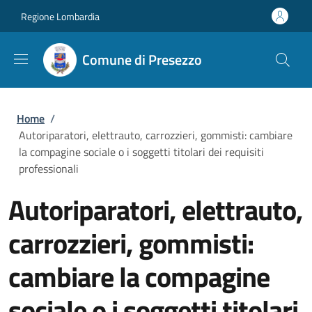
Salta al contenuto principale
Skip to footer content
Regione Lombardia
Comune di Presezzo
Briciole di pane
Home
/
Autoriparatori, elettrauto, carrozzieri, gommisti: cambiare
la compagine sociale o i soggetti titolari dei requisiti
professionali
Autoriparatori, elettrauto,
carrozzieri, gommisti:
cambiare la compagine
sociale o i soggetti titolari