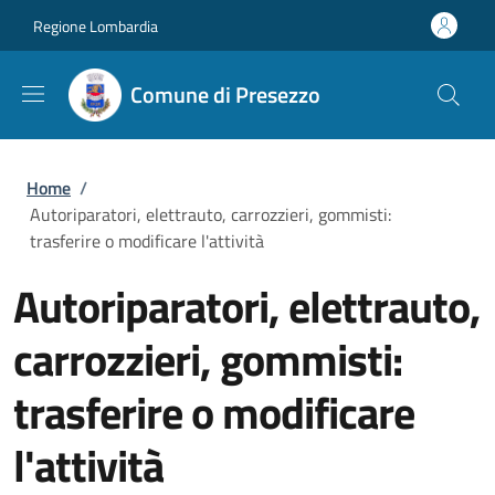
Salta al contenuto principale
Skip to footer content
Regione Lombardia
Comune di Presezzo
Briciole di pane
Home
/
Autoriparatori, elettrauto, carrozzieri, gommisti:
trasferire o modificare l'attività
Autoriparatori, elettrauto,
carrozzieri, gommisti:
trasferire o modificare
l'attività