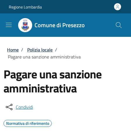
Salta al contenuto principale
Skip to footer content
Regione Lombardia
Comune di Presezzo
Briciole di pane
Home
/
Polizia locale
/
Pagare una sanzione amministrativa
Pagare una sanzione
amministrativa
Condividi
Normativa di riferimento